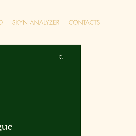
D
SKYN ANALYZER
CONTACTS
gue