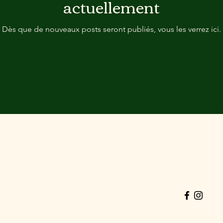
actuellement
Dès que de nouveaux posts seront publiés, vous les verrez ici.
Clarilò Wellness
Vicolo delle Grotte 24
emanuela@
00186, Roma, Italia
06 681355
+39 379 2
P. IVA 08098631008