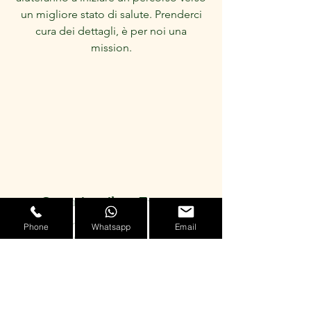
un migliore stato di salute. Prenderci
cura dei dettagli, è per noi una
mission.
Organizza il tuo Evento
Puoi organizzare l'evento che piu' ti
Phone
Whatsapp
Email
stuzzica, un'aperitivo alternativo con le
amiche, un addio al nubilato, un
momento di coppia speciale.