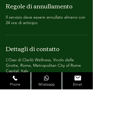
Regole di annullamento
Il servizio deve essere annullato almeno con
24 ore di anticipo
Dettagli di contatto
L’Oasi di Clariló Wellness, Vicolo delle
Grotte, Rome, Metropolitan City of Rome
Capital, Italy
+390668135559
emanuela@loasidiclarilo.com
Phone
Whatsapp
Email