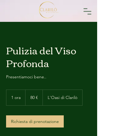
Pulizia del Viso
Profonda
Presentiamoci bene..
80
euro
1 ora
1
80 €
L'Oasi di Clarilò
o
r
Richiesta di prenotazione