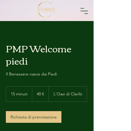
PMP Welcome
piedi
Il Benessere nasce dai Piedi
40
euro
15 minuti
1
40 €
L'Oasi di Clarilò
5
m
i
n
Richiesta di prenotazione
u
t