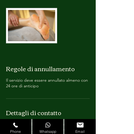
Regole di annullamento
Il servizio deve essere annullato almeno con
24 ore di anticipo
Dettagli di contatto
L’Oasi di Clariló Wellness, Vicolo delle
Grotte, Rome, Metropolitan City of Rome
Phone
Whatsapp
Email