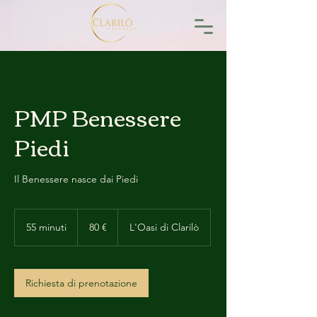
PMP Benessere
Piedi
Il Benessere nasce dai Piedi
80
euro
55 minuti
5
80 €
L'Oasi di Clarilò
5
m
i
n
Richiesta di prenotazione
u
t