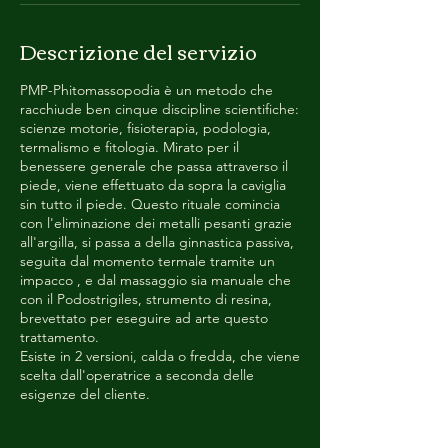
i
Descrizione del servizio
PMP-Phitomassopodia è un metodo che
racchiude ben cinque discipline scientifiche:
scienze motorie, fisioterapia, podologia,
termalismo e fitologia. Mirato per il
benessere generale che passa attraverso il
piede, viene effettuato da sopra la caviglia
sin tutto il piede. Questo rituale comincia
con l'eliminazione dei metalli pesanti grazie
all'argilla, si passa a della ginnastica passiva,
seguita dal momento termale tramite un
impacco , e dal massaggio sia manuale che
con il Podostrigiles, strumento di resina,
brevettato per eseguire ad arte questo
trattamento.
Esiste in 2 versioni, calda o fredda, che viene
scelta dall'operatrice a seconda delle
esigenze del cliente.