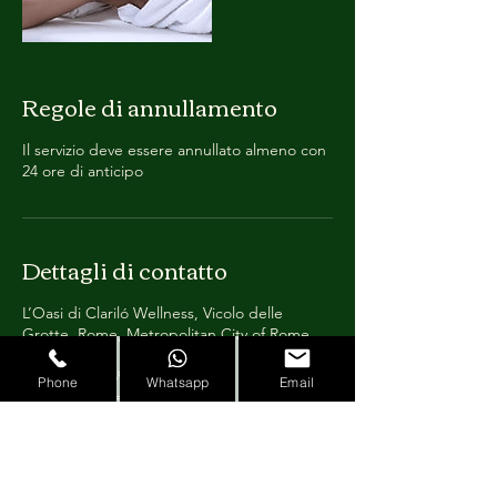
Regole di annullamento
Il servizio deve essere annullato almeno con
24 ore di anticipo
Dettagli di contatto
L’Oasi di Clariló Wellness, Vicolo delle
Grotte, Rome, Metropolitan City of Rome
Capital, Italy
+390668135559
Phone
Whatsapp
Email
emanuela@loasidiclarilo.com