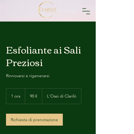
Esfoliante ai Sali
Preziosi
Rinnovarsi e rigenerarsi
90
euro
1 ora
1
90 €
L'Oasi di Clarilò
o
r
Richiesta di prenotazione