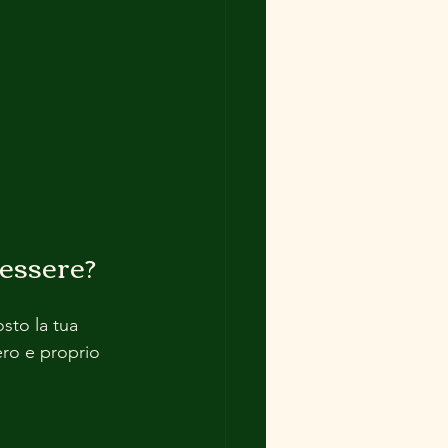
nessere?
sto la tua 
ero e proprio 