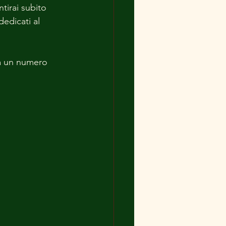
tirai subito 
edicati al 
da un numero 