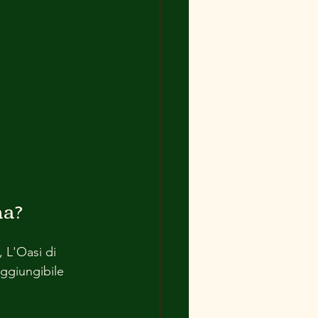
ma?
 L'Oasi di 
aggiungibile 