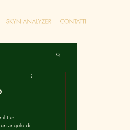
SKYN ANALYZER
CONTATTI
o
il tuo 
, un angolo di 