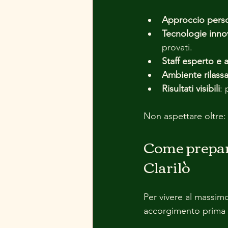
Approccio perso
Tecnologie inno
provati.
Staff esperto e 
Ambiente rilass
Risultati visibili
: 
Non aspettare oltre: 
Come preparar
Clarilò
Per vivere al massimo
accorgimento prima d