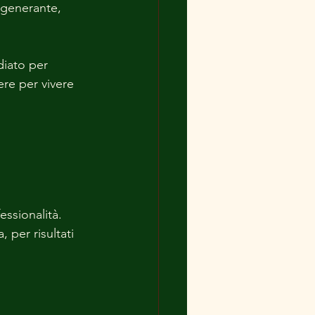
igenerante, 
diato per 
ere per vivere 
ssionalità. 
 per risultati 