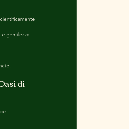
 scientificamente 
 e gentilezza.
inato.
Oasi di 
ice 