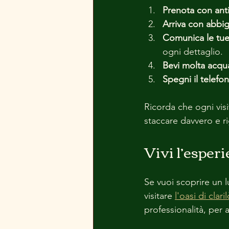
Prenota con ant
Arriva con abb
Comunica le tue
ogni dettaglio.
Bevi molta acqu
Spegni il telefo
Ricorda che ogni vis
staccare davvero e ri
Vivi l’esper
Se vuoi scoprire un 
visitare 
l'oasi di clar
professionalità, per 