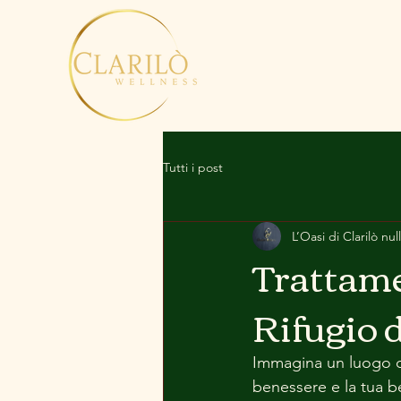
Tutti i post
L’Oasi di Clarilò null
Trattamen
Rifugio 
Immagina un luogo do
benessere e la tua b