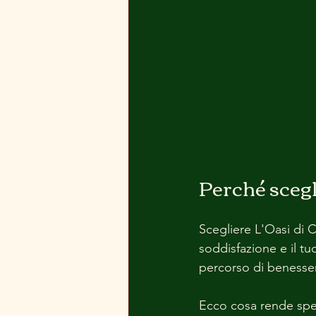
Perché scegli
Scegliere L'Oasi di C
soddisfazione e il tu
percorso di benesser
Ecco cosa rende spec