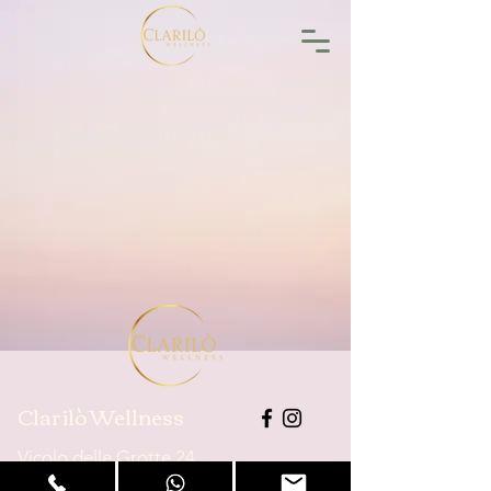
Clarilò Wellness
Vicolo delle Grotte 24
00186, Roma, Italia